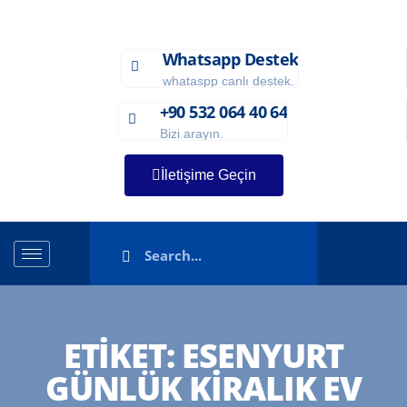
Whatsapp Destek
whataspp canlı destek.
+90 532 064 40 64
Bizi arayın.
İletişime Geçin
ETIKET:
ESENYURT
GÜNLÜK KIRALIK EV